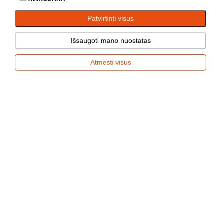
Priekabos
Patvirtinti visus
Pardavimas
Remontas
Nuoma
Išsaugoti mano nuostatas
PRIEKABUCENTRAS
Atmesti visus
Mob. +370 696 88256
Kauno r. Žemaitkiemio k. Pirklių g. 3
info@priekabucentras.lt
https://priekabucentras.lt/lt
Priekabos
Pardavimas
Remontas
Nuoma
Kmoto SIA
Tel. +370 646 88046
Mob. +370 606 33842
Ukmergės g. 364, Vilnius, 14190
alanas@kmoto.lt