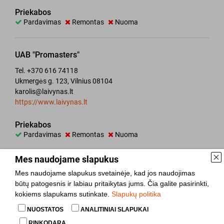
Priekabos
Pardavimas
Remontas
Nuoma
UAB "Promasters"
Tel. +370 616 74118
Ukmergės g. 123, Vilnius 08104
karolis@laivynas.lt
https://www.laivynas.lt
Priekabos
Pardavimas
Remontas
Nuoma
Mes naudojame slapukus
VAPC UAB
Mes naudojame slapukus svetainėje, kad jos naudojimas
Tel. +370 640 12000
būtų patogesnis ir labiau pritaikytas jums. Čia galite pasirinkti,
Senasis Ukmergės kl. 2, Avižieniai 14180
kokiems slapukams sutinkate.
Slapukų politika
sales@vapc.lt
NUOSTATOS
ANALITINIAI SLAPUKAI
https://www.vapc.lt
RINKODARA